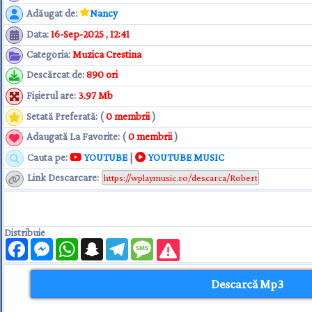
Adăugat de
:
Nancy
Data
:
16-Sep-2025 , 12:41
Categoria
:
Muzica Crestina
Descărcat de
:
890 ori
Fişierul are
:
3.97 Mb
Setată Preferată: (
0 membrii
)
Adaugată La Favorite: (
0 membrii
)
Cauta pe:
YOUTUBE
|
YOUTUBE MUSIC
Link Descarcare
:
Distribuie
Facebook
Messenger
WhatsApp
Snapchat
Telegram
Message
Descarcă Mp3