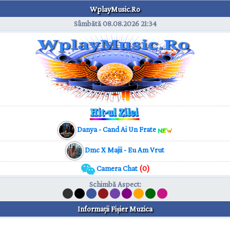
WplayMusic.Ro
Sâmbătă 08.08.2026
21:34
Danya - Cand Ai Un Frate
Dmc X Majii - Eu Am Vrut
Camera Chat
(0)
Schimbă Aspect
:
Informaţii Fişier Muzica