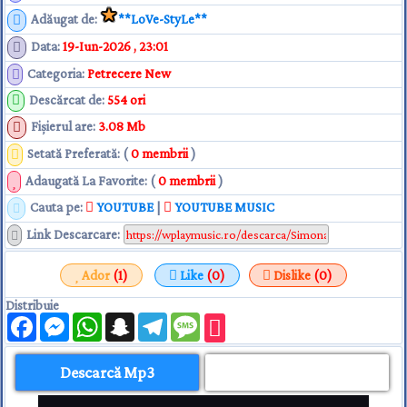
Adăugat de
:
**LoVe-StyLe**
Data
:
19-Iun-2026 , 23:01
Categoria
:
Petrecere New
Descărcat de
:
554 ori
Fişierul are
:
3.08 Mb
Setată Preferată: (
0 membrii
)
Adaugată La Favorite: (
0 membrii
)
Cauta pe:
YOUTUBE
|
YOUTUBE MUSIC
Link Descarcare
:
Ador
(1)
Like
(0)
Dislike
(0)
Distribuie
Facebook
Messenger
WhatsApp
Snapchat
Telegram
Message
Descarcă Mp3