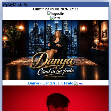
WplayMusic.Ro
Duminică 09.08.2026
12:33
Danya - Cand Ai Un Frate