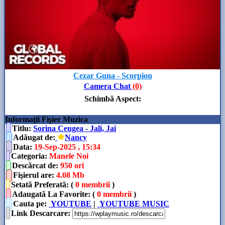
Cezar Guna - Scorpion
Camera Chat
(0)
Schimbă Aspect
:
Informaţii Fişier Muzica
Titlu:
Sorina Ceugea - Jali, Jai
Adăugat de
:
Nancy
Data
:
19-Sep-2025 , 15:34
Categoria
:
Manele Noi
Descărcat de
:
950 ori
Fişierul are
:
4.08 Mb
Setată Preferată: (
0 membrii
)
Adaugată La Favorite: (
0 membrii
)
Cauta pe:
YOUTUBE
|
YOUTUBE MUSIC
Link Descarcare
: