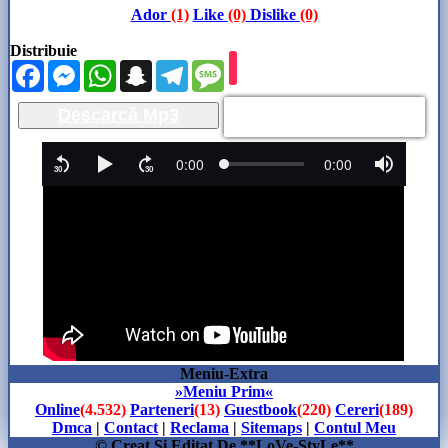
Ador
(1)
Like
(0)
Dislike
(0)
Distribuie
Facebook
Messenger
WhatsApp
Snapchat
Telegram
Message
Descarcă Mp3
Meniu-Extra
»Meniu Prim«
Online
(4.532)
Parteneri
(13)
Guestbook
(220)
Cereri
(189)
Dmca
|
Contact
|
Reclama
|
Sitemaps
|
Contul Meu
© Creat Si Editat De **LoVe-StyLe**