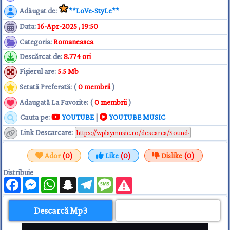
Adăugat de
:
**LoVe-StyLe**
Data
:
16-Apr-2025 , 19:50
Categoria
:
Romaneasca
Descărcat de
:
8.774 ori
Fişierul are
:
5.5 Mb
Setată Preferată: (
0 membrii
)
Adaugată La Favorite: (
0 membrii
)
Cauta pe:
YOUTUBE
|
YOUTUBE MUSIC
Link Descarcare
:
Ador
(0)
Like
(0)
Dislike
(0)
Distribuie
Facebook
Messenger
WhatsApp
Snapchat
Telegram
Message
Descarcă Mp3