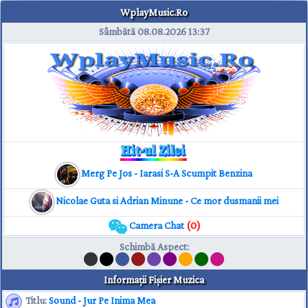
WplayMusic.Ro
Sâmbătă 08.08.2026
13:37
Merg Pe Jos - Iarasi S-A Scumpit Benzina
Nicolae Guta si Adrian Minune - Ce mor dusmanii mei
Camera Chat
(0)
Schimbă Aspect
:
Informaţii Fişier Muzica
Titlu:
Sound - Jur Pe Inima Mea