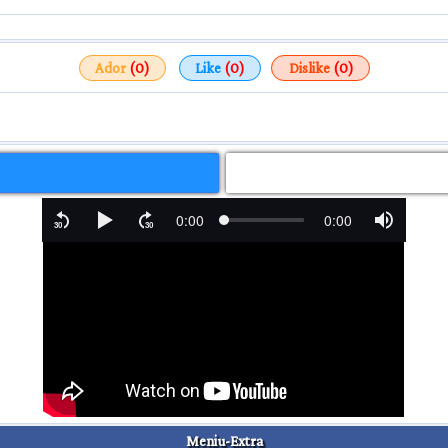
Ador
(0)
Like
(0)
Dislike
(0)
Meniu-Extra