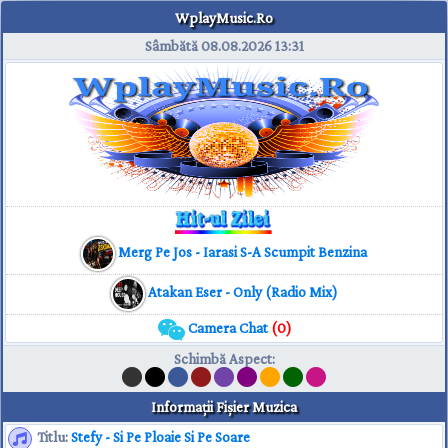
WplayMusic.Ro
Sâmbătă 08.08.2026
13:31
Merg Pe Jos - Iarasi S-A Scumpit Benzina
Atakan Eser - Only (Radio Mix)
Camera Chat
(0)
Schimbă Aspect
:
Informaţii Fişier Muzica
Titlu:
Stefy - Si Pe Ploaie Si Pe Soare