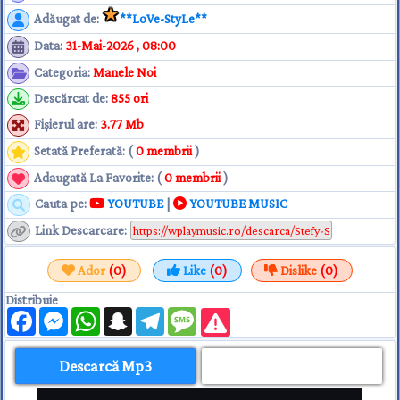
Adăugat de
:
**LoVe-StyLe**
Data
:
31-Mai-2026 , 08:00
Categoria
:
Manele Noi
Descărcat de
:
855 ori
Fişierul are
:
3.77 Mb
Setată Preferată: (
0 membrii
)
Adaugată La Favorite: (
0 membrii
)
Cauta pe:
YOUTUBE
|
YOUTUBE MUSIC
Link Descarcare
:
Ador
(0)
Like
(0)
Dislike
(0)
Distribuie
Facebook
Messenger
WhatsApp
Snapchat
Telegram
Message
Descarcă Mp3