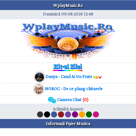
WplayMusic.Ro
Duminică 09.08.2026
12:48
Danya - Cand Ai Un Frate
NOROC - De ce plang chitarele
Camera Chat
(0)
Schimbă Aspect
:
Informaţii Fişier Muzica