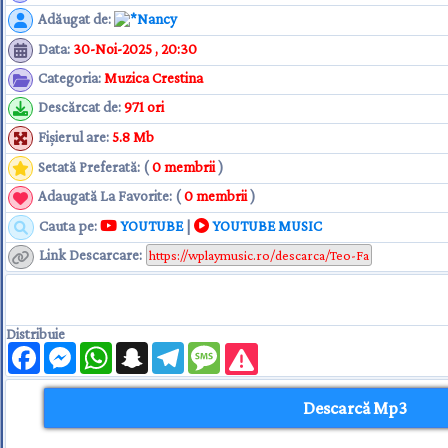
Adăugat de
:
Nancy
Data
:
30-Noi-2025 , 20:30
Categoria
:
Muzica Crestina
Descărcat de
:
971 ori
Fişierul are
:
5.8 Mb
Setată Preferată: (
0 membrii
)
Adaugată La Favorite: (
0 membrii
)
Cauta pe:
YOUTUBE
|
YOUTUBE MUSIC
Link Descarcare
:
Distribuie
Facebook
Messenger
WhatsApp
Snapchat
Telegram
Message
Descarcă Mp3