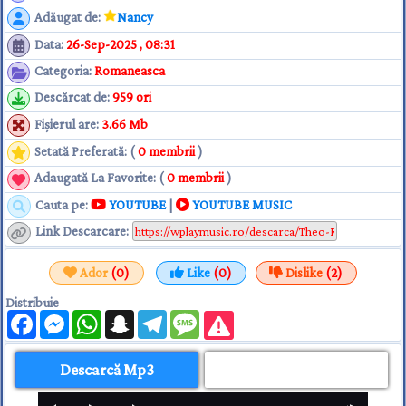
Adăugat de
:
Nancy
Data
:
26-Sep-2025 , 08:31
Categoria
:
Romaneasca
Descărcat de
:
959 ori
Fişierul are
:
3.66 Mb
Setată Preferată: (
0 membrii
)
Adaugată La Favorite: (
0 membrii
)
Cauta pe:
YOUTUBE
|
YOUTUBE MUSIC
Link Descarcare
:
Ador
(0)
Like
(0)
Dislike
(2)
Distribuie
Facebook
Messenger
WhatsApp
Snapchat
Telegram
Message
Descarcă Mp3