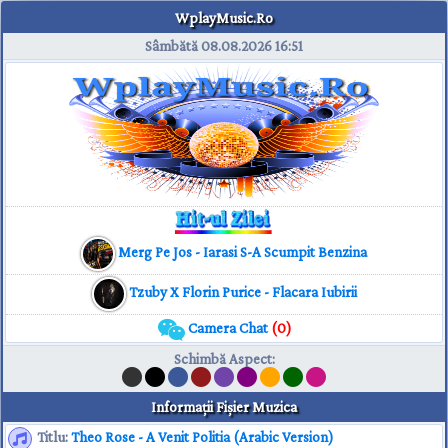
WplayMusic.Ro
Sâmbătă 08.08.2026
16:51
Merg Pe Jos - Iarasi S-A Scumpit Benzina
Tzuby X Florin Purice - Flacara Iubirii
Camera Chat
(0)
Schimbă Aspect
:
Informaţii Fişier Muzica
Titlu:
Theo Rose - A Venit Politia (Arabic Version)