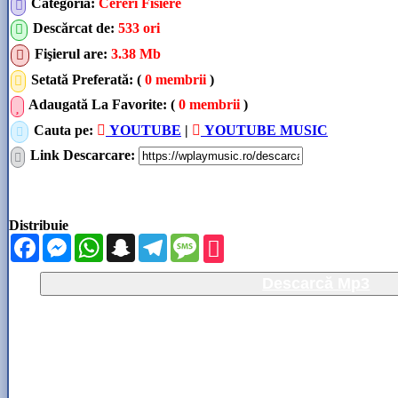
Categoria
:
Cereri Fisiere
Descărcat de
:
533 ori
Fişierul are
:
3.38 Mb
Setată Preferată: (
0 membrii
)
Adaugată La Favorite: (
0 membrii
)
Cauta pe:
YOUTUBE
|
YOUTUBE MUSIC
Link Descarcare
:
Distribuie
Facebook
Messenger
WhatsApp
Snapchat
Telegram
Message
Descarcă Mp3