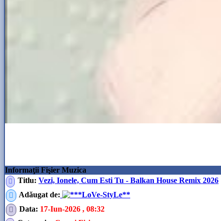
Informaţii Fişier Muzica
Titlu:
Vezi, Ionele, Cum Esti Tu - Balkan House Remix 2026
Adăugat de
:
**LoVe-StyLe**
Data
:
17-Iun-2026 , 08:32