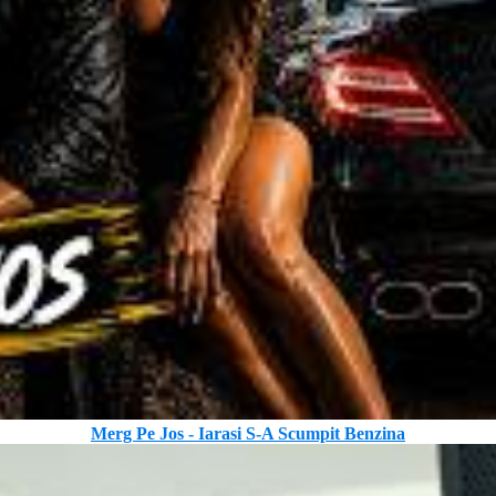
Merg Pe Jos - Iarasi S-A Scumpit Benzina