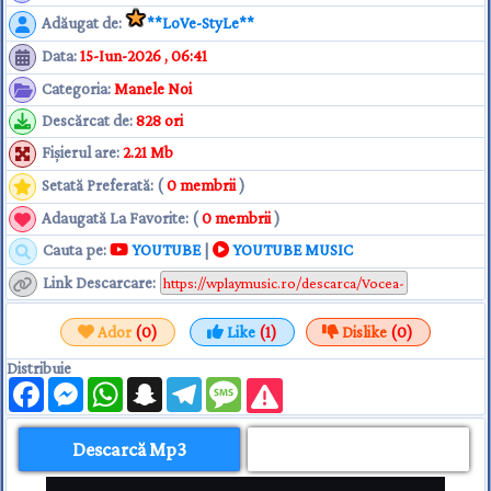
Adăugat de
:
**LoVe-StyLe**
Data
:
15-Iun-2026 , 06:41
Categoria
:
Manele Noi
Descărcat de
:
828 ori
Fişierul are
:
2.21 Mb
Setată Preferată: (
0 membrii
)
Adaugată La Favorite: (
0 membrii
)
Cauta pe:
YOUTUBE
|
YOUTUBE MUSIC
Link Descarcare
:
Ador
(0)
Like
(1)
Dislike
(0)
Distribuie
Facebook
Messenger
WhatsApp
Snapchat
Telegram
Message
Descarcă Mp3