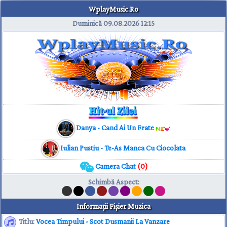
WplayMusic.Ro
Duminică 09.08.2026
12:15
Danya - Cand Ai Un Frate
Iulian Pustiu - Te-As Manca Cu Ciocolata
Camera Chat
(0)
Schimbă Aspect
:
Informaţii Fişier Muzica
Titlu:
Vocea Timpului - Scot Dusmanii La Vanzare