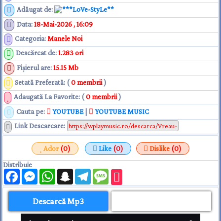
Adăugat de
:
**LoVe-StyLe**
Data
:
18-Mai-2026 , 16:09
Categoria
:
Manele Noi
Descărcat de
:
1.283 ori
Fişierul are
:
15.15 Mb
Setată Preferată: (
0 membrii
)
Adaugată La Favorite: (
0 membrii
)
Cauta pe:
YOUTUBE
|
YOUTUBE MUSIC
Link Descarcare
:
Ador
(0)
Like
(0)
Dislike
(0)
Distribuie
Facebook
Messenger
WhatsApp
Snapchat
Telegram
Message
Descarcă Mp3