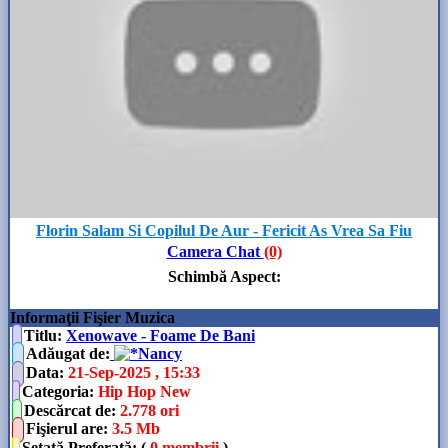
Florin Salam Si Copilul De Aur - Fericit As Vrea Sa Fiu
Camera Chat
(0)
Schimbă Aspect
:
Informaţii Fişier Muzica
Titlu:
Xenowave - Foame De Bani
Adăugat de
:
Nancy
Data
:
21-Sep-2025 , 15:33
Categoria
:
Hip Hop New
Descărcat de
:
2.778 ori
Fişierul are
:
3.5 Mb
Setată Preferată: (
0 membrii
)