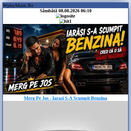
WplayMusic.Ro
Sâmbătă 08.08.2026
06:10
Merg Pe Jos - Iarasi S-A Scumpit Benzina