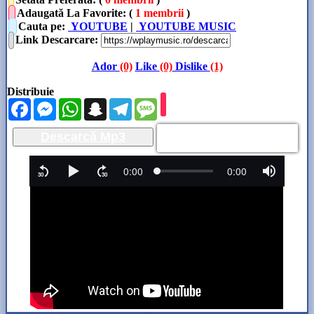
Adaugată La Favorite: (
1 membrii
)
Cauta pe:
YOUTUBE
|
YOUTUBE MUSIC
Link Descarcare
:
Ador
(0)
Like
(0)
Dislike
(1)
Distribuie
Facebook
Messenger
WhatsApp
Snapchat
Telegram
Message
Descarcă Mp3