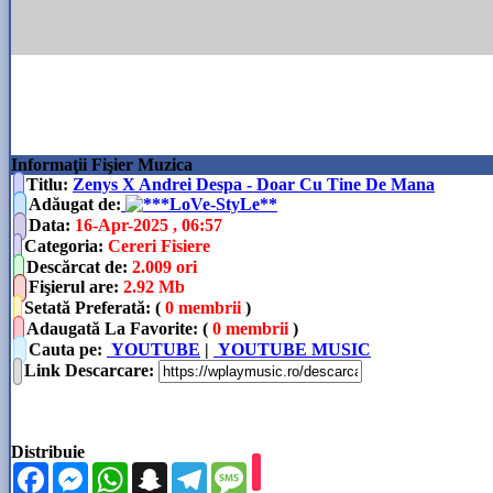
Informaţii Fişier Muzica
Titlu:
Zenys X Andrei Despa - Doar Cu Tine De Mana
Adăugat de
:
**LoVe-StyLe**
Data
:
16-Apr-2025 , 06:57
Categoria
:
Cereri Fisiere
Descărcat de
:
2.009 ori
Fişierul are
:
2.92 Mb
Setată Preferată: (
0 membrii
)
Adaugată La Favorite: (
0 membrii
)
Cauta pe:
YOUTUBE
|
YOUTUBE MUSIC
Link Descarcare
:
Distribuie
Facebook
Messenger
WhatsApp
Snapchat
Telegram
Message