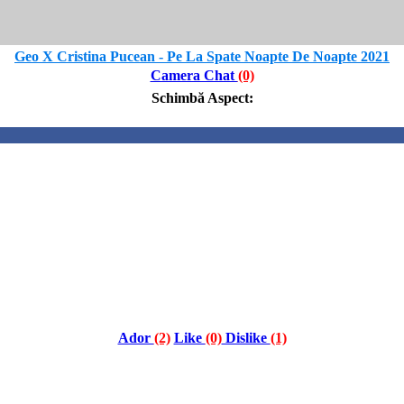
Geo X Cristina Pucean - Pe La Spate Noapte De Noapte 2021
Camera Chat
(0)
Schimbă Aspect
:
Ador
(2)
Like
(0)
Dislike
(1)