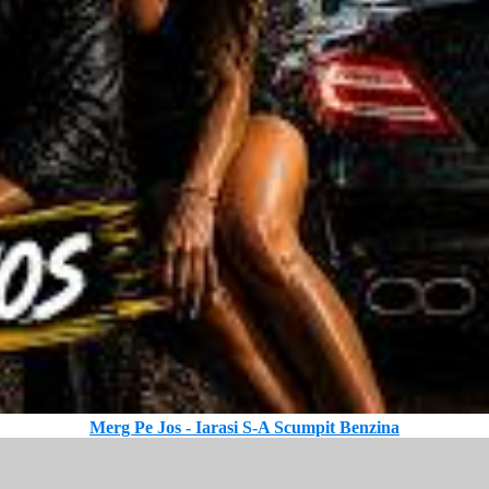
Merg Pe Jos - Iarasi S-A Scumpit Benzina