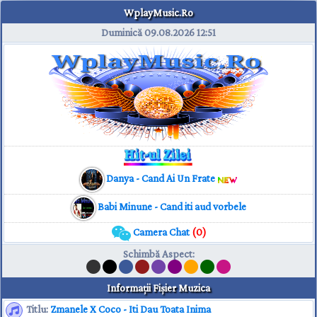
WplayMusic.Ro
Duminică 09.08.2026
12:51
Danya - Cand Ai Un Frate
Babi Minune - Cand iti aud vorbele
Camera Chat
(0)
Schimbă Aspect
:
Informaţii Fişier Muzica
Titlu:
Zmanele X Coco - Iti Dau Toata Inima