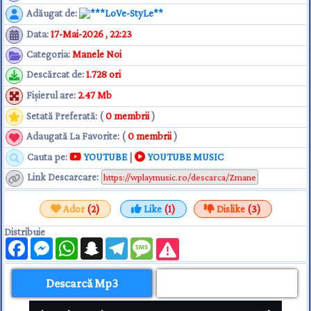
Adăugat de
:
**LoVe-StyLe**
Data
:
17-Mai-2026 , 22:23
Categoria
:
Manele Noi
Descărcat de
:
1.728 ori
Fişierul are
:
2.47 Mb
Setată Preferată: (
0 membrii
)
Adaugată La Favorite: (
0 membrii
)
Cauta pe:
YOUTUBE
|
YOUTUBE MUSIC
Link Descarcare
:
Ador
(2)
Like
(1)
Dislike
(3)
Distribuie
Facebook
Messenger
WhatsApp
Snapchat
Telegram
Message
Descarcă Mp3