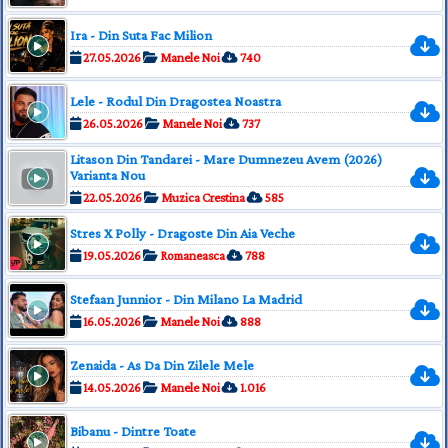
Ira - Din Suta Fac Milion
27.05.2026
Manele Noi
740
Lele - Rodul Din Dragostea Noastra
26.05.2026
Manele Noi
737
Litason Din Tandarei - Mare Dumnezeu Avem (2026)
Varianta Nou
22.05.2026
Muzica Crestina
585
Stres X Polly - Dragoste Din Aia Veche
19.05.2026
Romaneasca
788
Stefaan Junnior - Din Milano La Madrid
16.05.2026
Manele Noi
888
Zenaida - As Da Din Zilele Mele
14.05.2026
Manele Noi
1.016
Bibanu - Dintre Toate