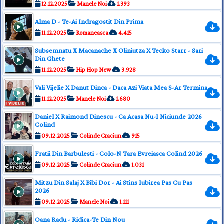
12.12.2025
Manele Noi
1.393
Alma D - Te-Ai Indragostit Din Prima
11.12.2025
Romaneasca
4.415
Subsemnatu X Macanache X Oliniutza X Tecko Starr - Sari
Din Ghete
11.12.2025
Hip Hop New
3.928
Vali Vijelie X Danut Dinca - Daca Azi Viata Mea S-Ar Termina
11.12.2025
Manele Noi
1.680
Daniel X Raimond Dinescu - Ca Acasa Nu-I Niciunde 2026
Colind
09.12.2025
Colinde Craciun
915
Fratii Din Barbulesti - Colo-N Tara Evreiasca Colind 2026
09.12.2025
Colinde Craciun
1.031
Mitzu Din Salaj X Bibi Dor - Ai Stins Iubirea Pas Cu Pas
2026
09.12.2025
Manele Noi
1.111
Oana Radu - Ridica-Te Din Nou