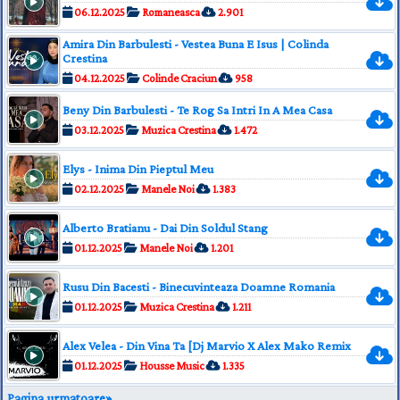
06.12.2025
Romaneasca
2.901
Amira Din Barbulesti - Vestea Buna E Isus | Colinda
Crestina
04.12.2025
Colinde Craciun
958
Beny Din Barbulesti - Te Rog Sa Intri In A Mea Casa
03.12.2025
Muzica Crestina
1.472
Elys - Inima Din Pieptul Meu
02.12.2025
Manele Noi
1.383
Alberto Bratianu - Dai Din Soldul Stang
01.12.2025
Manele Noi
1.201
Rusu Din Bacesti - Binecuvinteaza Doamne Romania
01.12.2025
Muzica Crestina
1.211
Alex Velea - Din Vina Ta [Dj Marvio X Alex Mako Remix
01.12.2025
Housse Music
1.335
Pagina urmatoare»