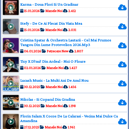
Karma - Doua Flori Si Un Gradinar
15.01.2026
Manele Noi
2.412
Stefy - De Ce Ai Plecat Din Viata Mea
15.01.2026
Manele Noi
2.031
Cristina Spatar & Orchestra Lautarii - Cel Mai Frumos
Tangou Din Lume Protevelion 2026.Mp3
06.01.2026
Petrecere New
2.807
Ticy X D?nu? Din Ardeal - Nici O Floare
02.01.2026
Manele Noi
1.427
Lucash Music - La Multi Ani De Anul Nou
30.12.2025
Manele Noi
1.456
Nikolas - Si Copacul Din Gradina
30.12.2025
Manele Noi
1.198
Florin Salam X Cocos De La Calarasi - Vecina Mai Dulce Ca
Amandina
27.12.2025
Manele Noi
1.961