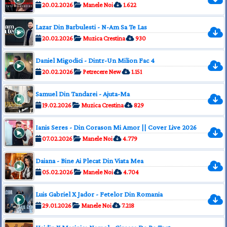
20.02.2026
Manele Noi
1.622
Lazar Din Barbulesti - N-Am Sa Te Las
20.02.2026
Muzica Crestina
930
Daniel Migodici - Dintr-Un Milion Fac 4
20.02.2026
Petrecere New
1.151
Samuel Din Tandarei - Ajuta-Ma
19.02.2026
Muzica Crestina
829
Ianis Seres - Din Corason Mi Amor || Cover Live 2026
07.02.2026
Manele Noi
4.779
Daiana - Bine Ai Plecat Din Viata Mea
05.02.2026
Manele Noi
4.704
Luis Gabriel X Jador - Fetelor Din Romania
29.01.2026
Manele Noi
7.218