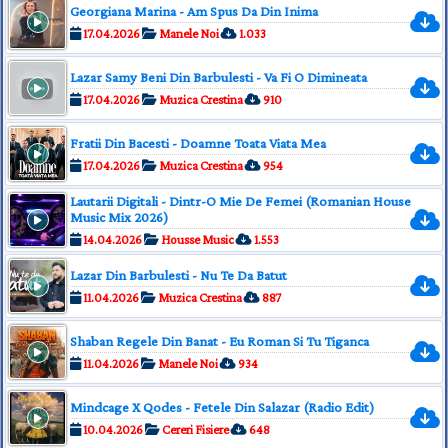
Georgiana Marina - Am Spus Da Din Inima
17.04.2026
Manele Noi
1.033
Lazar Samy Beni Din Barbulesti - Va Fi O Dimineata
17.04.2026
Muzica Crestina
910
Fratii Din Bacesti - Doamne Toata Viata Mea
17.04.2026
Muzica Crestina
954
Lautarii Digitali - Dintr-O Mie De Femei (Romanian House
Music Mix 2026)
14.04.2026
Housse Music
1.553
Lazar Din Barbulesti - Nu Te Da Batut
11.04.2026
Muzica Crestina
887
Shaban Regele Din Banat - Eu Roman Si Tu Tiganca
11.04.2026
Manele Noi
934
Mindcage X Qodes - Fetele Din Salazar (Radio Edit)
10.04.2026
Cereri Fisiere
648