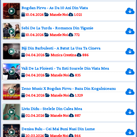
Bogdan Pirvu - As Da 10 Ani Din Viata
10.04.2026
Manele Noi
1.021
Sebi De La Turda - Romanca Din Tiganie
10.04.2026
Manele Noi
772
Biji Din Barbulesti - A Batut La Usa Ta Cineva
04.04.2026
Muzica Crestina
886
Vali De La Ploiesti - Tu Esti Soarele Din Viata Mea
04.04.2026
Manele Noi
835
Zeno Music X Bogdan Pirvu - Baza Din Kogalniceanu
04.04.2026
Manele Noi
1.329
Liviu Didu - Stelele Din Calea Mea
02.04.2026
Manele Noi
887
Denisa Balu - Cei Mai Buni Nasi Din Lume
20.03.2026
Manele Noi
866