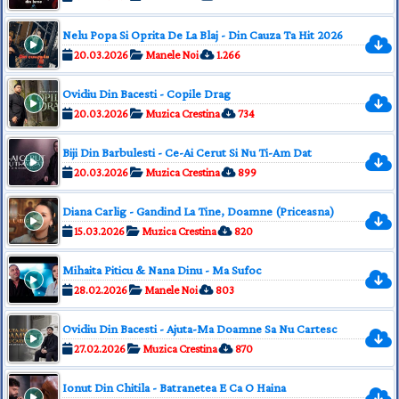
Nelu Popa Si Oprita De La Blaj - Din Cauza Ta Hit 2026
20.03.2026
Manele Noi
1.266
Ovidiu Din Bacesti - Copile Drag
20.03.2026
Muzica Crestina
734
Biji Din Barbulesti - Ce-Ai Cerut Si Nu Ti-Am Dat
20.03.2026
Muzica Crestina
899
Diana Carlig - Gandind La Tine, Doamne (Priceasna)
15.03.2026
Muzica Crestina
820
Mihaita Piticu & Nana Dinu - Ma Sufoc
28.02.2026
Manele Noi
803
Ovidiu Din Bacesti - Ajuta-Ma Doamne Sa Nu Cartesc
27.02.2026
Muzica Crestina
870
Ionut Din Chitila - Batranetea E Ca O Haina