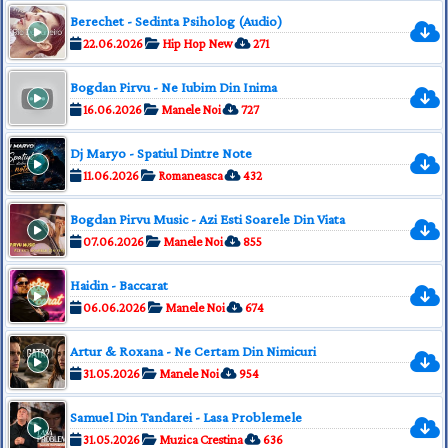
Berechet - Sedinta Psiholog (Audio)
22.06.2026
Hip Hop New
271
Bogdan Pirvu - Ne Iubim Din Inima
16.06.2026
Manele Noi
727
Dj Maryo - Spatiul Dintre Note
11.06.2026
Romaneasca
432
Bogdan Pirvu Music - Azi Esti Soarele Din Viata
07.06.2026
Manele Noi
855
Haidin - Baccarat
06.06.2026
Manele Noi
674
Artur & Roxana - Ne Certam Din Nimicuri
31.05.2026
Manele Noi
954
Samuel Din Tandarei - Lasa Problemele
31.05.2026
Muzica Crestina
636