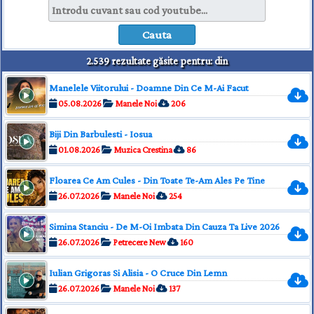
2.539 rezultate găsite pentru: din
Manelele Viitorului - Doamne Din Ce M-Ai Facut
05.08.2026
Manele Noi
206
Biji Din Barbulesti - Iosua
01.08.2026
Muzica Crestina
86
Floarea Ce Am Cules - Din Toate Te-Am Ales Pe Tine
26.07.2026
Manele Noi
254
Simina Stanciu - De M-Oi Imbata Din Cauza Ta Live 2026
26.07.2026
Petrecere New
160
Iulian Grigoras Si Alisia - O Cruce Din Lemn
26.07.2026
Manele Noi
137