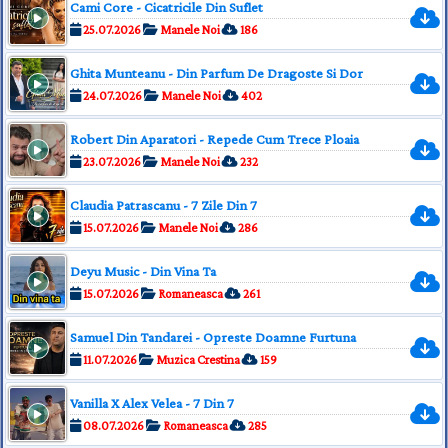
Cami Core - Cicatricile Din Suflet
25.07.2026
Manele Noi
186
Ghita Munteanu - Din Parfum De Dragoste Si Dor
24.07.2026
Manele Noi
402
Robert Din Aparatori - Repede Cum Trece Ploaia
23.07.2026
Manele Noi
232
Claudia Patrascanu - 7 Zile Din 7
15.07.2026
Manele Noi
286
Deyu Music - Din Vina Ta
15.07.2026
Romaneasca
261
Samuel Din Tandarei - Opreste Doamne Furtuna
11.07.2026
Muzica Crestina
159
Vanilla X Alex Velea - 7 Din 7
08.07.2026
Romaneasca
285