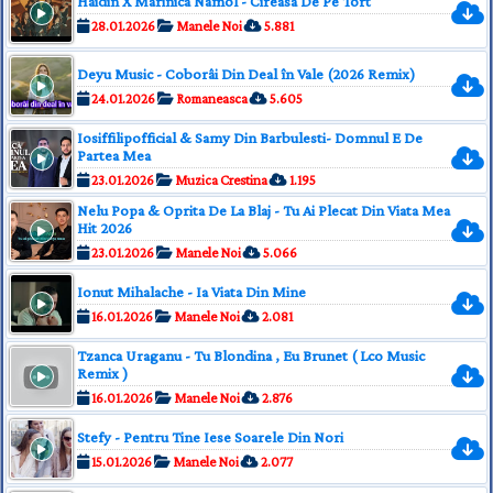
Haidin X Marinica Namol - Cireasa De Pe Tort
28.01.2026
Manele Noi
5.881
Deyu Music - Coborâi Din Deal în Vale (2026 Remix)
24.01.2026
Romaneasca
5.605
Iosiffilipofficial & Samy Din Barbulesti- Domnul E De
Partea Mea
23.01.2026
Muzica Crestina
1.195
Nelu Popa & Oprita De La Blaj - Tu Ai Plecat Din Viata Mea
Hit 2026
23.01.2026
Manele Noi
5.066
Ionut Mihalache - Ia Viata Din Mine
16.01.2026
Manele Noi
2.081
Tzanca Uraganu - Tu Blondina , Eu Brunet ( Lco Music
Remix )
16.01.2026
Manele Noi
2.876
Stefy - Pentru Tine Iese Soarele Din Nori
15.01.2026
Manele Noi
2.077