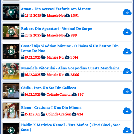
Aman - Din Aceeasi Farfurie Am Mancat
23.12.2025
Manele Noi
1.091
Robert Din Aparatori - Veninul De Sarpe
23.12.2025
Manele Noi
899
Costel Biju Si Adrian Minune - O Haina Si Un Baston Din
Lemn De Nuc
19.12.2025
Manele Noi
1.014
Manelele Viitorului - Alina Gospodina Curata Mandarina
16.12.2025
Manele Noi
2.566
Giulia - Intr-Un Sat Din Galileea
16.12.2025
Colinde Craciun
897
Elena - Craciunu-I Una Din Minuni
15.12.2025
Colinde Craciun
824
Haidin X Marinica Namol - Tata Mafiot ( Cinci Cinci , Sase
Sase )