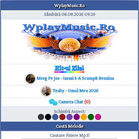
WplayMusic.Ro
Sâmbătă 08.08.2026
09:29
Merg Pe Jos - Iarasi S-A Scumpit Benzina
Tzuby - Omul Meu 2026
Camera Chat
(0)
Schimbă Aspect
:
Caută Melodie
Cautare Fisiere Mp3!