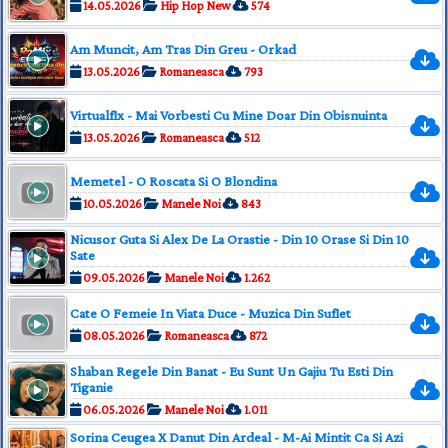
14.05.2026
Hip Hop New
574
Am Muncit, Am Tras Din Greu - Orkad
13.05.2026
Romaneasca
793
Virtualflx - Mai Vorbesti Cu Mine Doar Din Obisnuinta
13.05.2026
Romaneasca
512
Memetel - O Roscata Si O Blondina
10.05.2026
Manele Noi
843
Nicusor Guta Si Alex De La Orastie - Din 10 Orase Si Din 10
Sate
09.05.2026
Manele Noi
1.262
Cate O Femeie In Viata Duce - Muzica Din Suflet
08.05.2026
Romaneasca
872
Shaban Regele Din Banat - Eu Sunt Un Gajiu Tu Esti Din
Tiganie
06.05.2026
Manele Noi
1.011
Sorina Ceugea X Danut Din Ardeal - M-Ai Mintit Ca Si Azi