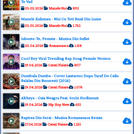
Te Vad
05.05.2026
Manele Noi
892
Manele Kalumea - Nici Cu Toti Banii Din Lume
05.05.2026
Manele Noi
1.762
Iubeste-Te, Femeie ‐ Muzica Din Suflet
20.04.2026
Romaneasca
1.158
Cool Boy Viral Trending Rap Song Female Version
19.04.2026
Cereri Fisiere
807
Dumbala Dumba - Cover Lautaresc Dupa Taraf De Caliu
Balalau Din Bucuresti (2026)
19.04.2026
Cereri Fisiere
1.076
Altheya - Oaia Neagra Feat. Sorin Hodineant
19.04.2026
Hip Hop New
655
Rapirea Din Serai - Muzica Romaneasca Remix
17.04.2026
Cereri Fisiere
1.255