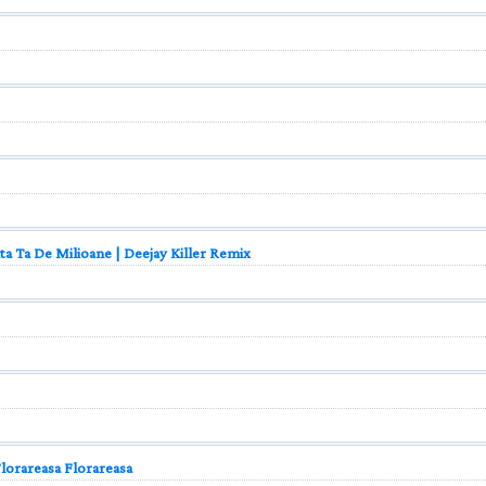
ta Ta De Milioane | Deejay Killer Remix
Florareasa Florareasa