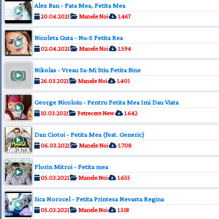
Alex Ban - Fata Mea, Fetita Mea
20.04.2021
Manele Noi
1.467
Nicoleta Guta - Nu-S Fetita Rea
02.04.2021
Manele Noi
1.594
Nikolas - Vreau Sa-Mi Stiu Fetita Bine
26.03.2021
Manele Noi
1.401
George Nicoloiu - Pentru Fetita Mea Imi Dau Viata
10.03.2021
Petrecere New
1.642
Dan Ciotoi - Fetita Mea (feat. Generic)
06.03.2021
Manele Noi
1.708
Florin Mitroi - Fetita mea
05.03.2021
Manele Noi
1.655
Sica Norocel - Fetita Printesa Nevasta Regina
05.03.2021
Manele Noi
1.518