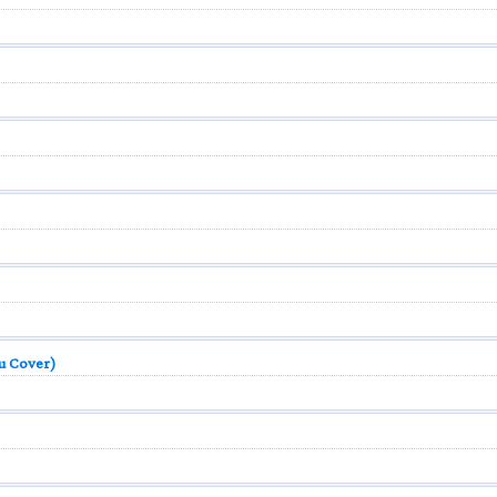
iu Cover)