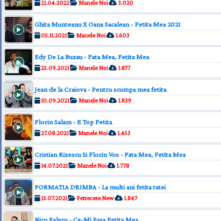
21.04.2022
Manele Noi
3.020
Ghita Munteanu X Oana Sacalean - Fetita Mea 2021
05.11.2021
Manele Noi
1.603
Edy De La Buzau - Fata Mea, Fetita Mea
25.09.2021
Manele Noi
1.877
Jean de la Craiova - Pentru scumpa mea fetita
10.09.2021
Manele Noi
1.839
Florin Salam - E Top Fetita
27.08.2021
Manele Noi
1.453
Cristian Rizescu Si Florin Vos - Fata Mea, Fetita Mea
14.07.2021
Manele Noi
1.778
FORMATIA DRIMBA - La multi ani fetita tatei
13.07.2021
Petrecere New
1.847
Nicu Paleru - Ce-Mi Pasa Fetita Mea