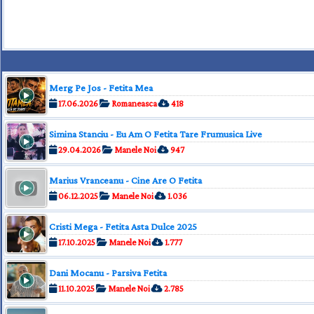
Merg Pe Jos - Fetita Mea
17.06.2026
Romaneasca
418
Simina Stanciu - Eu Am O Fetita Tare Frumusica Live
29.04.2026
Manele Noi
947
Marius Vranceanu - Cine Are O Fetita
06.12.2025
Manele Noi
1.036
Cristi Mega - Fetita Asta Dulce 2025
17.10.2025
Manele Noi
1.777
Dani Mocanu - Parsiva Fetita
11.10.2025
Manele Noi
2.785