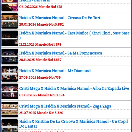
Haidin - Baccarat
06.06.2026
Manele Noi
678
Haidin X Marinica Namol - Cireasa De Pe Tort
28.01.2026
Manele Noi
5.882
Haidin X Marinica Namol - Tata Mafiot ( Cinci Cinci , Sase Sase
)
12.12.2025
Manele Noi
1.398
Haidin X Marinica Namol - Sa Ma Pomeneasca
28.11.2025
Manele Noi
1.837
Haidin X Marinica Namol - Mr Diamond
27.09.2025
Manele Noi
739
Cristi Mega X Haidin X Marinica Namol - Alba Ca Zapada Live
03.08.2025
Manele Noi
3.594
Cristi Mega X Haidin X Marinica Namol - Zaga Zaga
25.07.2025
Manele Noi
5.320
Haidin X Kristian De La Craiova X Marinica Namol - Un Copil
De Lautar