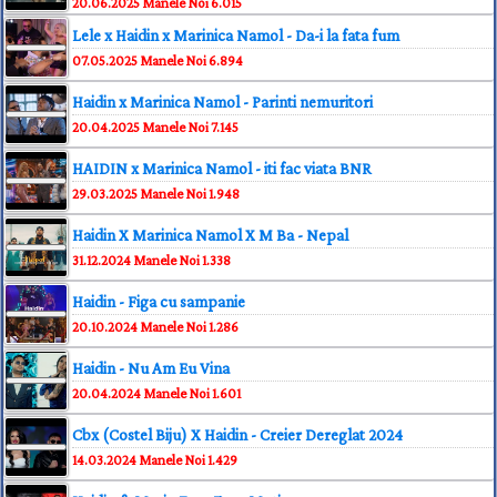
20.06.2025
Manele Noi
6.015
Lele x Haidin x Marinica Namol - Da-i la fata fum
07.05.2025
Manele Noi
6.894
Haidin x Marinica Namol - Parinti nemuritori
20.04.2025
Manele Noi
7.145
HAIDIN x Marinica Namol - iti fac viata BNR
29.03.2025
Manele Noi
1.948
Haidin X Marinica Namol X M Ba - Nepal
31.12.2024
Manele Noi
1.338
Haidin - Figa cu sampanie
20.10.2024
Manele Noi
1.286
Haidin - Nu Am Eu Vina
20.04.2024
Manele Noi
1.601
Cbx (Costel Biju) X Haidin - Creier Dereglat 2024
14.03.2024
Manele Noi
1.429