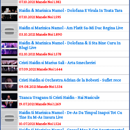
07.10.2021
Manele Noi
1.382
Haidin & Marinica Namol - Dolofana E Virala In Toata Tara
07.10.2021
Manele Noi
1.595
Haidin si Marinica Namol - Am Platit Sa-Mi Duc Regina Live
03.10.2021
Manele Noi
1.890
Haidin & Marinica Namol - Dolofana & Ii Sta Bine Curu In
Blugi Live
02.10.2021
Manele Noi
1.578
Cristi Haidin si Marius Sali - Arta Smecheriei
07.09.2021
Manele Noi
1.644
Cristi Haidin si Orchestra Adrian de la Bobesti - Suflet rece
09.08.2021
Manele Noi
1.534
Tzanca Uraganu Si Cristi Haidin - Hai Nasicule
19.07.2021
Manele Noi
1.269
Haidin Si Marinica Namol - De-As Da Timpul Inapoi Tot Cu
Tine Eu M-As Insura Live
10.07.2021
Manele Noi
1.524