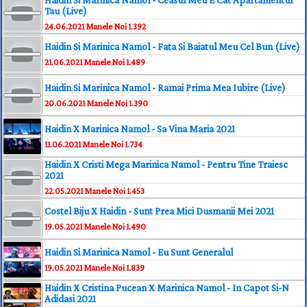
Haidin Si Marinica Namol - Ceasul Meu E Cat Apartamentul
Tau (Live)
24.06.2021
Manele Noi
1.392
Haidin Si Marinica Namol - Fata Si Baiatul Meu Cel Bun (Live)
21.06.2021
Manele Noi
1.489
Haidin Si Marinica Namol - Ramai Prima Mea Iubire (Live)
20.06.2021
Manele Noi
1.390
Haidin X Marinica Namol - Sa Vina Maria 2021
11.06.2021
Manele Noi
1.734
Haidin X Cristi Mega Marinica Namol - Pentru Tine Traiesc
2021
22.05.2021
Manele Noi
1.453
Costel Biju X Haidin - Sunt Prea Mici Dusmanii Mei 2021
19.05.2021
Manele Noi
1.490
Haidin Si Marinica Namol - Eu Sunt Generalul
19.05.2021
Manele Noi
1.839
Haidin X Cristina Pucean X Marinica Namol - In Capot Si-N
Adidasi 2021