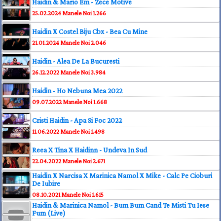
Haidin & Mario Em - Zece Motive
25.02.2024
Manele Noi
1.266
Haidin X Costel Biju Cbx - Bea Cu Mine
21.01.2024
Manele Noi
2.046
Haidin - Alea De La Bucuresti
26.12.2022
Manele Noi
3.984
Haidin - Ho Nebuna Mea 2022
09.07.2022
Manele Noi
1.668
Cristi Haidin - Apa Si Foc 2022
11.06.2022
Manele Noi
1.498
Reea X Tina X Haidinn - Undeva In Sud
22.04.2022
Manele Noi
2.671
Haidin X Narcisa X Marinica Namol X Mike - Calc Pe Cioburi
De Iubire
08.10.2021
Manele Noi
1.615
Haidin & Marinica Namol - Bum Bum Cand Te Misti Tu Iese
Fum (Live)