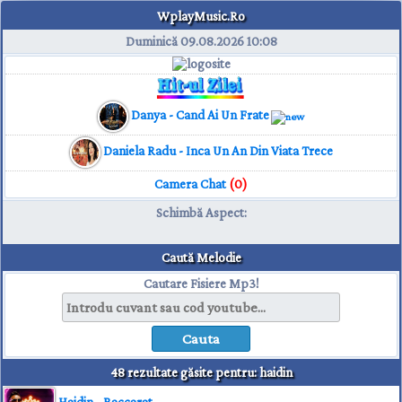
WplayMusic.Ro
Duminică 09.08.2026
10:08
Danya - Cand Ai Un Frate
Daniela Radu - Inca Un An Din Viata Trece
Camera Chat
(0)
Schimbă Aspect
:
Caută Melodie
Cautare Fisiere Mp3!
48 rezultate găsite pentru: haidin