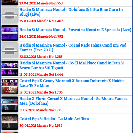
23.04.2021
Manele Noi
1.753
Haidin Si Marinica Namol - Dolofana Si Ii Sta Bine Curu In
Blugi (Live)
25.03.2021
Manele Noi
1.487
Haidin Si Marinica Namol - Povestea Noastra E Speciala (Live)
24.03.2021
Manele Noi
1.792
Haidin Si Marinica Namol - Ce Imi Rade Inima Cand Imi Vad
Familia (Live 2021)
23.03.2021
Manele Noi
1.385
Haidin Si Marinica Namol - Ce-Ti Mai Place Cand Iti Dau Si
Bravo Lor Au Stil Tiganii
18.03.2021
Manele Noi
1.444
Costel Biju X Geany Morandi X Roxana Dobritoiu X Haidin -
Lasa-Te Pe Mine
19.02.2021
Manele Noi
1.705
Haidin X Florin Cercel X Marinica Namol - Sa Moara Familia
Mea (Dolofana)
13.02.2021
Manele Noi
1.915
Costel Biju Si Haidin - La Multi Ani Tata
30.01.2021
Manele Noi
1.552