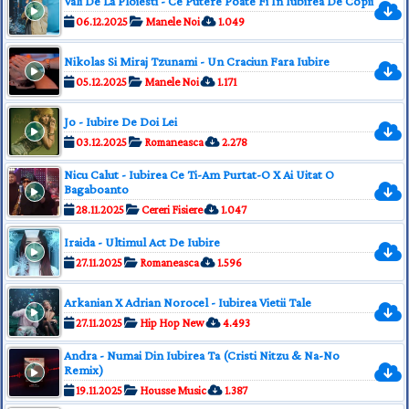
Vali De La Ploiesti - Ce Putere Poate Fi In Iubirea De Copii
06.12.2025
Manele Noi
1.049
Nikolas Si Miraj Tzunami - Un Craciun Fara Iubire
05.12.2025
Manele Noi
1.171
Jo - Iubire De Doi Lei
03.12.2025
Romaneasca
2.278
Nicu Calut - Iubirea Ce Ti-Am Purtat-O X Ai Uitat O
Bagaboanto
28.11.2025
Cereri Fisiere
1.047
Iraida - Ultimul Act De Iubire
27.11.2025
Romaneasca
1.596
Arkanian X Adrian Norocel - Iubirea Vietii Tale
27.11.2025
Hip Hop New
4.493
Andra - Numai Din Iubirea Ta (Cristi Nitzu & Na-No
Remix)
19.11.2025
Housse Music
1.387