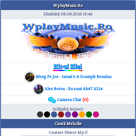
WplayMusic.Ro
Sâmbătă 08.08.2026
16:46
Merg Pe Jos - Iarasi S-A Scumpit Benzina
Alex Botea - Eu sunt Ak47 2024
Camera Chat
(0)
Schimbă Aspect
:
Caută Melodie
Cautare Fisiere Mp3!