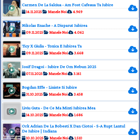
Carmen De La Salciua - Am Fost Cafeaua Ta Iubire
14.11.2025
Manele Noi
4.969
Nikolas Enache - A Disparut Iubirea
09.11.2025
Manele Noi
4.062
Ticy X Giulia - Toxica E Iubirea Ta
09.11.2025
Manele Noi
3.668
Iosif Dragoi - Iubire De Om Nebun 2025
07.11.2025
Manele Noi
3.161
Bogdan Effe - Liniste Si Iubire
31.10.2025
Manele Noi
3.458
Liviu Guta - De Ce Ma Minti Iubirea Mea
14.10.2025
Manele Noi
1.686
Ork Adrian De La Bobesti X Dan Ciotoi - S-A Rupt Lantul
De Iubire | Indiana
10.10.2025
Manele Noi
1.510