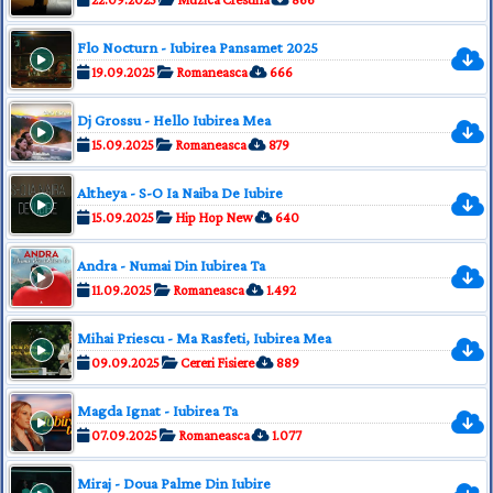
Flo Nocturn - Iubirea Pansamet 2025
19.09.2025
Romaneasca
666
Dj Grossu - Hello Iubirea Mea
15.09.2025
Romaneasca
879
Altheya - S-O Ia Naiba De Iubire
15.09.2025
Hip Hop New
640
Andra - Numai Din Iubirea Ta
11.09.2025
Romaneasca
1.492
Mihai Priescu - Ma Rasfeti, Iubirea Mea
09.09.2025
Cereri Fisiere
889
Magda Ignat - Iubirea Ta
07.09.2025
Romaneasca
1.077
Miraj - Doua Palme Din Iubire