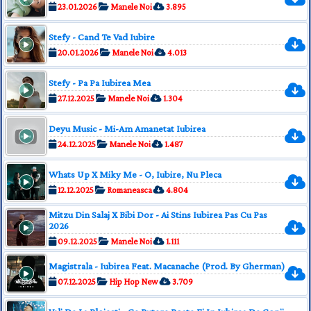
23.01.2026
Manele Noi
3.895
Stefy - Cand Te Vad Iubire
20.01.2026
Manele Noi
4.013
Stefy - Pa Pa Iubirea Mea
27.12.2025
Manele Noi
1.304
Deyu Music - Mi-Am Amanetat Iubirea
24.12.2025
Manele Noi
1.487
Whats Up X Miky Me - O, Iubire, Nu Pleca
12.12.2025
Romaneasca
4.804
Mitzu Din Salaj X Bibi Dor - Ai Stins Iubirea Pas Cu Pas
2026
09.12.2025
Manele Noi
1.111
Magistrala - Iubirea Feat. Macanache (Prod. By Gherman)
07.12.2025
Hip Hop New
3.709