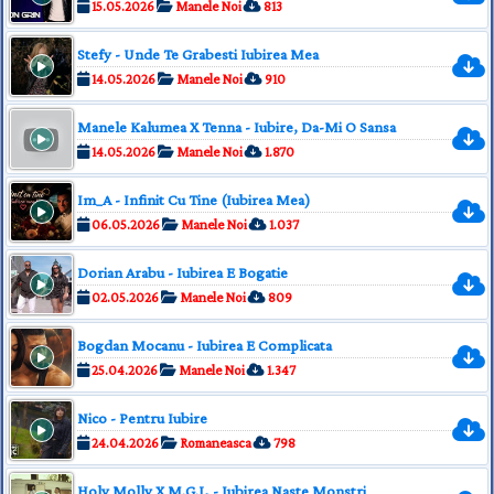
15.05.2026
Manele Noi
813
Stefy - Unde Te Grabesti Iubirea Mea
14.05.2026
Manele Noi
910
Manele Kalumea X Tenna - Iubire, Da-Mi O Sansa
14.05.2026
Manele Noi
1.870
Im_A - Infinit Cu Tine (Iubirea Mea)
06.05.2026
Manele Noi
1.037
Dorian Arabu - Iubirea E Bogatie
02.05.2026
Manele Noi
809
Bogdan Mocanu - Iubirea E Complicata
25.04.2026
Manele Noi
1.347
Nico - Pentru Iubire
24.04.2026
Romaneasca
798
Holy Molly X M.G.L. - Iubirea Naste Monstri