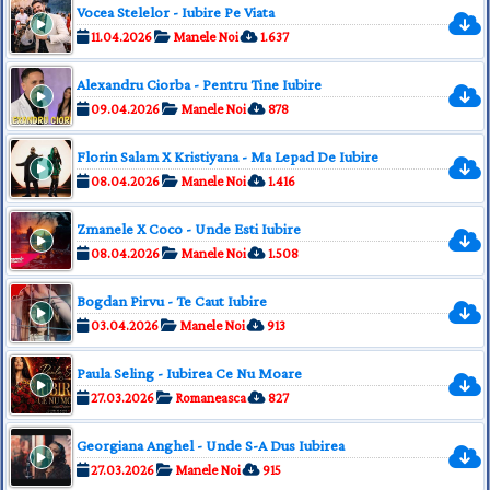
Vocea Stelelor - Iubire Pe Viata
11.04.2026
Manele Noi
1.637
Alexandru Ciorba - Pentru Tine Iubire
09.04.2026
Manele Noi
878
Florin Salam X Kristiyana - Ma Lepad De Iubire
08.04.2026
Manele Noi
1.416
Zmanele X Coco - Unde Esti Iubire
08.04.2026
Manele Noi
1.508
Bogdan Pirvu - Te Caut Iubire
03.04.2026
Manele Noi
913
Paula Seling - Iubirea Ce Nu Moare
27.03.2026
Romaneasca
827
Georgiana Anghel - Unde S-A Dus Iubirea
27.03.2026
Manele Noi
915