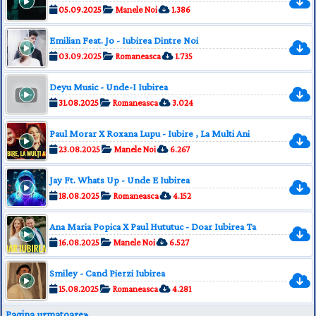
05.09.2025
Manele Noi
1.386
Emilian Feat. Jo - Iubirea Dintre Noi
03.09.2025
Romaneasca
1.735
Deyu Music - Unde-I Iubirea
31.08.2025
Romaneasca
3.024
Paul Morar X Roxana Lupu - Iubire , La Multi Ani
23.08.2025
Manele Noi
6.267
Jay Ft. Whats Up - Unde E Iubirea
18.08.2025
Romaneasca
4.152
Ana Maria Popica X Paul Hututuc - Doar Iubirea Ta
16.08.2025
Manele Noi
6.527
Smiley - Cand Pierzi Iubirea
15.08.2025
Romaneasca
4.281
Pagina urmatoare»