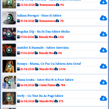
23.04.2026
Romaneasca
911
Iuliana Beregoi - Haos Si Iubire
19.04.2026
Romaneasca
715
Bogdan Dlp - Eu Iti Dau Iubire Multa
17.04.2026
Manele Noi
1.512
Antidot X Hamude - Iubire Interzisa
17.04.2026
Manele Noi
911
Ryaaya - Mama, Ce Fac Cu Iubirea Asta Grea?
16.04.2026
Manele Noi
1.034
Diana Ionita - Intre Noi N-A Fost Iubire
14.04.2026
Cereri Fisiere
784
Stefy - Cu Tine Eu As Fugi Iubire
14.04.2026
Manele Noi
972