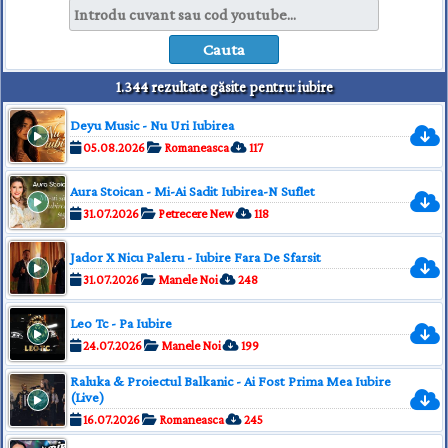
1.344 rezultate găsite pentru: iubire
Deyu Music - Nu Uri Iubirea
05.08.2026
Romaneasca
117
Aura Stoican - Mi-Ai Sadit Iubirea-N Suflet
31.07.2026
Petrecere New
118
Jador X Nicu Paleru - Iubire Fara De Sfarsit
31.07.2026
Manele Noi
248
Leo Tc - Pa Iubire
24.07.2026
Manele Noi
199
Raluka & Proiectul Balkanic - Ai Fost Prima Mea Iubire
(Live)
16.07.2026
Romaneasca
245