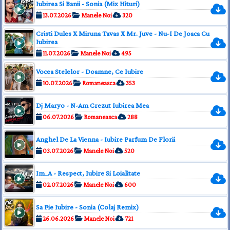
Iubirea Si Banii - Sonia (Mix Hituri)
13.07.2026
Manele Noi
320
Cristi Dules X Miruna Tavas X Mr. Juve - Nu-I De Joaca Cu
Iubirea
11.07.2026
Manele Noi
495
Vocea Stelelor - Doamne, Ce Iubire
10.07.2026
Romaneasca
353
Dj Maryo - N-Am Crezut Iubirea Mea
06.07.2026
Romaneasca
288
Anghel De La Vienna - Iubire Parfum De Florii
03.07.2026
Manele Noi
520
Im_A - Respect, Iubire Si Loialitate
02.07.2026
Manele Noi
600
Sa Fie Iubire - Sonia (Colaj Remix)
26.06.2026
Manele Noi
721