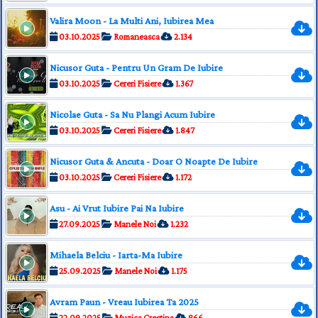
Valira Moon - La Multi Ani, Iubirea Mea
03.10.2025
Romaneasca
2.134
Nicusor Guta - Pentru Un Gram De Iubire
03.10.2025
Cereri Fisiere
1.367
Nicolae Guta - Sa Nu Plangi Acum Iubire
03.10.2025
Cereri Fisiere
1.847
Nicusor Guta & Ancuta - Doar O Noapte De Iubire
03.10.2025
Cereri Fisiere
1.172
Asu - Ai Vrut Iubire Pai Na Iubire
27.09.2025
Manele Noi
1.232
Mihaela Belciu - Iarta-Ma Iubire
25.09.2025
Manele Noi
1.175
Avram Paun - Vreau Iubirea Ta 2025
22.09.2025
Muzica Crestina
866