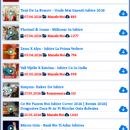
Toni De La Brasov - Unde Mai Gasesti Iubire 2026
07.06.2026
Manele Noi
883
Florinel & Ioana - Milionar In Iubire
07.06.2026
Manele Noi
1.077
Zeno X Alya - Iubire La Prima Vedere
03.06.2026
Manele Noi
796
Vali Vijelie X Katrina - Iubire Ca In India
30.05.2026
Manele Noi
999
Simynn- Haker De Iubire
27.05.2026
Romaneasca
513
Ce Ne Facem Noi Iubire Cover 2026 | Remix 2026|
Dragostea Daca N-Ar Fi Nicolae Guta &denisa
23.05.2026
Manele Noi
1.643
Miron Grin - Banii Nu-Ti Aduc Iubirea