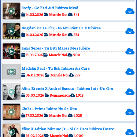
Stefy - Ce Faci Aici Iubirea Mea?
14.03.2026
Manele Noi
841
Bogdan De La Cluj - N-Am Stiut Ce E Iubirea
14.03.2026
Manele Noi
874
Ianis Seres - Tu Esti Marea Mea Iubire
13.03.2026
Manele Noi
900
Madalin Paul - Tu Esti Iubirea Aia Care
06.03.2026
Manele Noi
759
Alina Eremia X Andrei Banuta - Iubirea Intr-Un Om
05.03.2026
Romaneasca
1.918
Giulia - Prima Iubire Nu Se Uita
27.02.2026
Manele Noi
1.028
Elise X Adrian Minune Jr. - Si Ce Daca Iubirea Doare
26.02.2026
Manele Noi
1.000