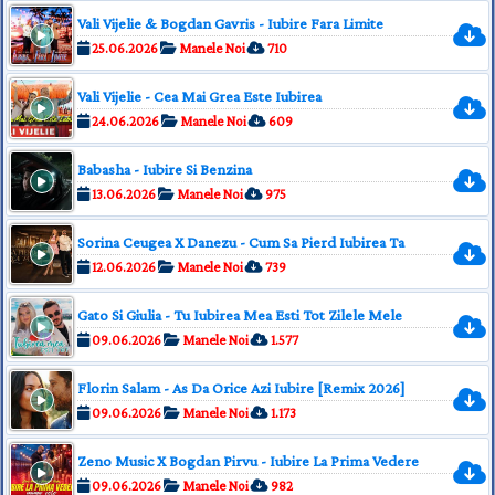
Vali Vijelie & Bogdan Gavris - Iubire Fara Limite
25.06.2026
Manele Noi
710
Vali Vijelie - Cea Mai Grea Este Iubirea
24.06.2026
Manele Noi
609
Babasha - Iubire Si Benzina
13.06.2026
Manele Noi
975
Sorina Ceugea X Danezu - Cum Sa Pierd Iubirea Ta
12.06.2026
Manele Noi
739
Gato Si Giulia - Tu Iubirea Mea Esti Tot Zilele Mele
09.06.2026
Manele Noi
1.577
Florin Salam - As Da Orice Azi Iubire [Remix 2026]
09.06.2026
Manele Noi
1.173
Zeno Music X Bogdan Pirvu - Iubire La Prima Vedere
09.06.2026
Manele Noi
982