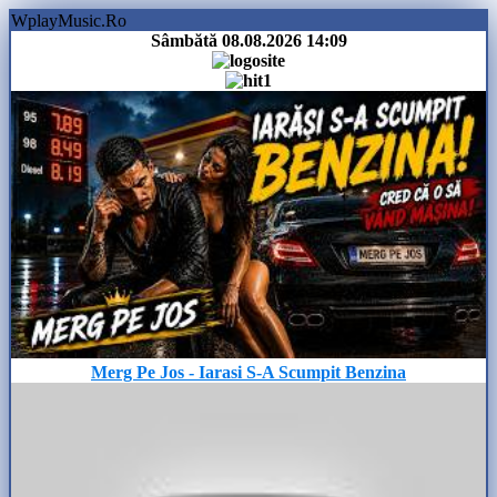
WplayMusic.Ro
Sâmbătă 08.08.2026
14:09
Merg Pe Jos - Iarasi S-A Scumpit Benzina