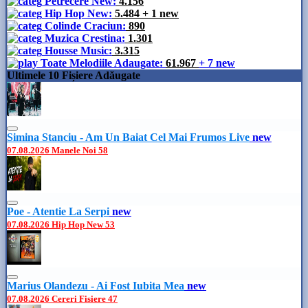
Petrecere New:
4.156
Hip Hop New:
5.484
+ 1 new
Colinde Craciun:
890
Muzica Crestina:
1.301
Housse Music:
3.315
Toate Melodiile Adaugate:
61.967
+ 7 new
Ultimele 10 Fișiere Adăugate
Simina Stanciu - Am Un Baiat Cel Mai Frumos Live
new
07.08.2026
Manele Noi
58
Poe - Atentie La Serpi
new
07.08.2026
Hip Hop New
53
Marius Olandezu - Ai Fost Iubita Mea
new
07.08.2026
Cereri Fisiere
47