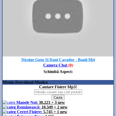
Nicolae Guta Si Dani Cavador - Banii Mei
Camera Chat
(0)
Schimbă Aspect
:
Meniu-Download-Muzica
Cautare Fisiere Mp3!
Manele Noi:
30.223
+ 3 new
Românească:
10.349
+ 2 new
Cereri Fisiere:
5.745
+ 1 new