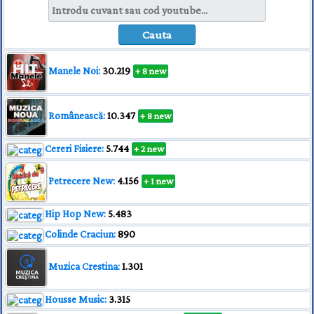
Manele Noi:
30.219
+ 8 new
Românească:
10.347
+ 8 new
Cereri Fisiere:
5.744
+ 2 new
Petrecere New:
4.156
+ 1 new
Hip Hop New:
5.483
Colinde Craciun:
890
Muzica Crestina:
1.301
Housse Music:
3.315