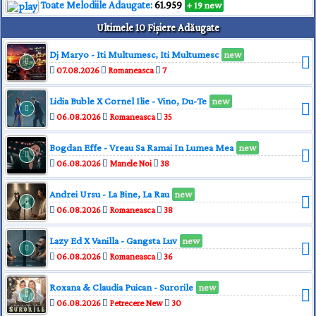
Toate Melodiile Adaugate:
61.959
+ 19 new
Ultimele 10 Fișiere Adăugate
Dj Maryo - Iti Multumesc, Iti Multumesc
new
07.08.2026
Romaneasca
7
Lidia Buble X Cornel Ilie - Vino, Du-Te
new
06.08.2026
Romaneasca
35
Bogdan Effe - Vreau Sa Ramai In Lumea Mea
new
06.08.2026
Manele Noi
38
Andrei Ursu - La Bine, La Rau
new
06.08.2026
Romaneasca
38
Lazy Ed X Vanilla - Gangsta Luv
new
06.08.2026
Romaneasca
36
Roxana & Claudia Puican - Surorile
new
06.08.2026
Petrecere New
30