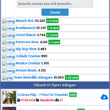
Manele Noi:
30.220
+ 9 new
Românească:
10.347
+ 8 new
Cereri Fisiere:
5.744
+ 2 new
Petrecere New:
4.156
+ 1 new
Hip Hop New:
5.483
Colinde Craciun:
890
Muzica Crestina:
1.301
Housse Music:
3.315
Toate Melodiile Adaugate:
61.960
+ 20 new
Ultimele 10 Fișiere Adăugate
Codruta Filip - 7 Flori De Trandafir
new
07.08.2026
Manele Noi
27