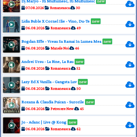
Dj Maryo - Iti Multumesc, Iti Multumesc
new
07.08.2026
Romaneasca
30
Lidia Buble X Cornel Ilie - Vino, Du-Te
new
06.08.2026
Romaneasca
49
Bogdan Effe - Vreau Sa Ramai In Lumea Mea
new
06.08.2026
Manele Noi
46
Andrei Ursu - La Bine, La Rau
new
06.08.2026
Romaneasca
52
Lazy Ed X Vanilla - Gangsta Luv
new
06.08.2026
Romaneasca
50
Roxana & Claudia Puican - Surorile
new
06.08.2026
Petrecere New
45
Jo - Adanc | Live @ Kong
new
06.08.2026
Romaneasca
62