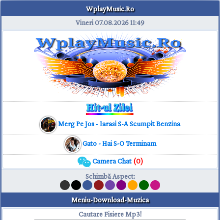
WplayMusic.Ro
Vineri 07.08.2026
11:49
Merg Pe Jos - Iarasi S-A Scumpit Benzina
Gato - Hai S-O Terminam
Camera Chat
(0)
Schimbă Aspect
:
Meniu-Download-Muzica
Cautare Fisiere Mp3!