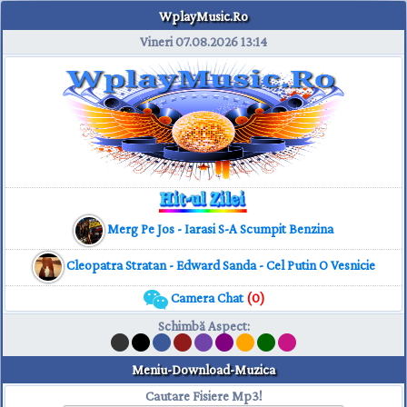
WplayMusic.Ro
Vineri 07.08.2026
13:14
Merg Pe Jos - Iarasi S-A Scumpit Benzina
Cleopatra Stratan - Edward Sanda - Cel Putin O Vesnicie
Camera Chat
(0)
Schimbă Aspect
:
Meniu-Download-Muzica
Cautare Fisiere Mp3!