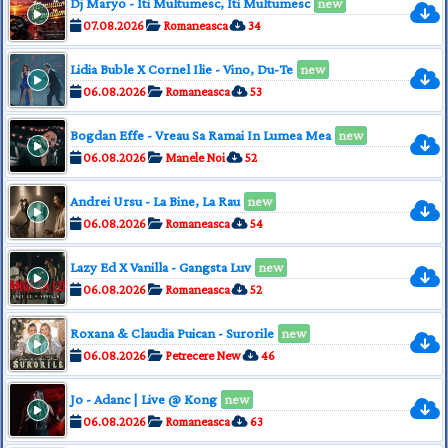
Dj Maryo - Iti Multumesc, Iti Multumesc
new
07.08.2026
Romaneasca
34
Lidia Buble X Cornel Ilie - Vino, Du-Te
new
06.08.2026
Romaneasca
53
Bogdan Effe - Vreau Sa Ramai In Lumea Mea
new
06.08.2026
Manele Noi
52
Andrei Ursu - La Bine, La Rau
new
06.08.2026
Romaneasca
54
Lazy Ed X Vanilla - Gangsta Luv
new
06.08.2026
Romaneasca
52
Roxana & Claudia Puican - Surorile
new
06.08.2026
Petrecere New
46
Jo - Adanc | Live @ Kong
new
06.08.2026
Romaneasca
63