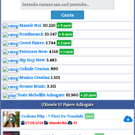
Manele Noi:
30.220
+ 9 new
Românească:
10.347
+ 8 new
Cereri Fisiere:
5.744
+ 2 new
Petrecere New:
4.156
+ 1 new
Hip Hop New:
5.483
Colinde Craciun:
890
Muzica Crestina:
1.301
Housse Music:
3.315
Toate Melodiile Adaugate:
61.960
+ 20 new
Ultimele 10 Fișiere Adăugate
Codruta Filip - 7 Flori De Trandafir
new
07.08.2026
Manele Noi
33