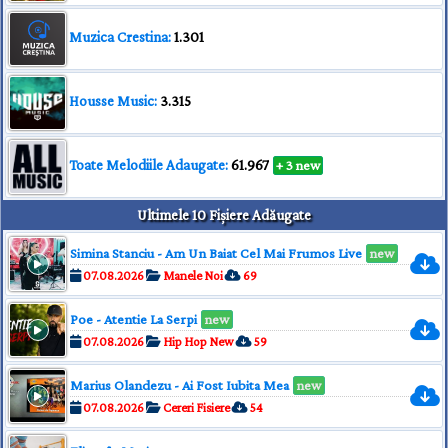
Muzica Crestina:
1.301
Housse Music:
3.315
Toate Melodiile Adaugate:
61.967
+ 3 new
Ultimele 10 Fișiere Adăugate
Simina Stanciu - Am Un Baiat Cel Mai Frumos Live
new
07.08.2026
Manele Noi
69
Poe - Atentie La Serpi
new
07.08.2026
Hip Hop New
59
Marius Olandezu - Ai Fost Iubita Mea
new
07.08.2026
Cereri Fisiere
54