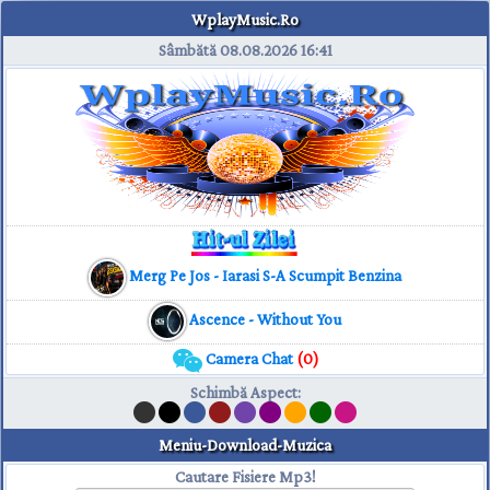
WplayMusic.Ro
Sâmbătă 08.08.2026
16:41
Merg Pe Jos - Iarasi S-A Scumpit Benzina
Ascence - Without You
Camera Chat
(0)
Schimbă Aspect
:
Meniu-Download-Muzica
Cautare Fisiere Mp3!