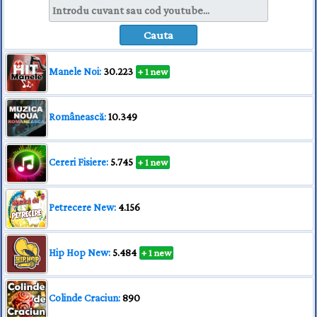
Manele Noi:
30.223
+ 1 new
Românească:
10.349
Cereri Fisiere:
5.745
+ 1 new
Petrecere New:
4.156
Hip Hop New:
5.484
+ 1 new
Colinde Craciun:
890