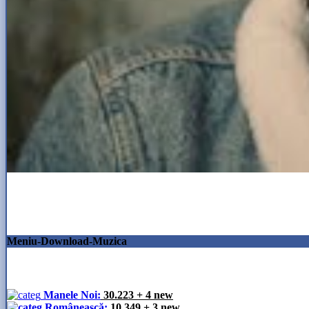
Meniu-Download-Muzica
Manele Noi:
30.223
+ 4 new
Românească:
10.349
+ 3 new