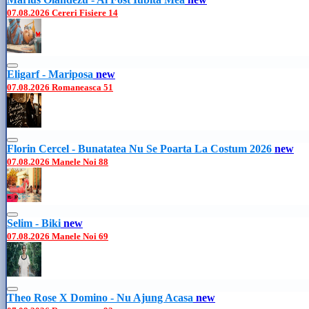
07.08.2026
Cereri Fisiere
14
Eligarf - Mariposa
new
07.08.2026
Romaneasca
51
Florin Cercel - Bunatatea Nu Se Poarta La Costum 2026
new
07.08.2026
Manele Noi
88
Selim - Biki
new
07.08.2026
Manele Noi
69
Theo Rose X Domino - Nu Ajung Acasa
new