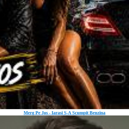
Merg Pe Jos - Iarasi S-A Scumpit Benzina