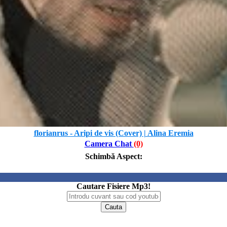
florianrus - Aripi de vis (Cover) | Alina Eremia
Camera Chat
(0)
Schimbă Aspect
:
Cautare Fisiere Mp3!