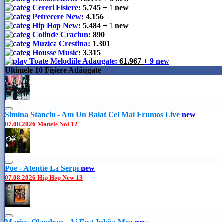
Cereri Fisiere:
5.745
+ 1 new
Petrecere New:
4.156
Hip Hop New:
5.484
+ 1 new
Colinde Craciun:
890
Muzica Crestina:
1.301
Housse Music:
3.315
Toate Melodiile Adaugate:
61.967
+ 9 new
Ultimele 10 Fișiere Adăugate
Simina Stanciu - Am Un Baiat Cel Mai Frumos Live
new
07.08.2026
Manele Noi
12
Poe - Atentie La Serpi
new
07.08.2026
Hip Hop New
13
Marius Olandezu - Ai Fost Iubita Mea
new