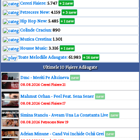
Cereri Fisiere:
5.747
+ 2 new
Petrecere New:
4.159
+ 3 new
Hip Hop New:
5.485
+ 1 new
Colinde Craciun:
890
Muzica Crestina:
1.301
Housse Music:
3.316
+ 1 new
Toate Melodiile Adaugate:
61.983
+ 16 new
Ultimele 10 Fișiere Adăugate
Dmc - Meriti Pe Altcineva
new
08.08.2026
Cereri Fisiere
21
Mahmut Orhan - Feel Feat. Sena Sener
new
08.08.2026
Cereri Fisiere
17
Simina Stanciu - Aveam Una La Constanta Live
new
08.08.2026
Petrecere New
19
Adrian Minune - Cand Voi Inchide Ochii Grei
new