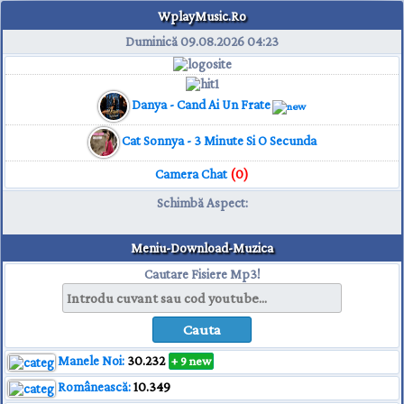
WplayMusic.Ro
Duminică 09.08.2026
04:23
Danya - Cand Ai Un Frate
Cat Sonnya - 3 Minute Si O Secunda
Camera Chat
(0)
Schimbă Aspect
:
Meniu-Download-Muzica
Cautare Fisiere Mp3!
Manele Noi:
30.232
+ 9 new
Românească:
10.349